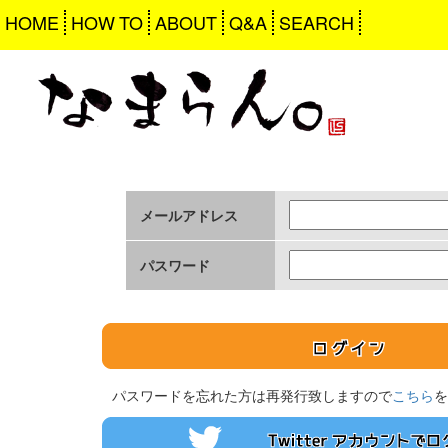
HOME
HOW TO
ABOUT
Q&A
SEARCH
メールアドレス
パスワード
パスワードを忘れた方は再発行致しますので
こちら
を